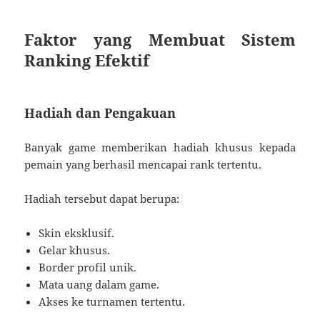
Faktor yang Membuat Sistem
Ranking Efektif
Hadiah dan Pengakuan
Banyak game memberikan hadiah khusus kepada
pemain yang berhasil mencapai rank tertentu.
Hadiah tersebut dapat berupa:
Skin eksklusif.
Gelar khusus.
Border profil unik.
Mata uang dalam game.
Akses ke turnamen tertentu.