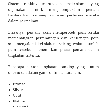
Sistem ranking merupakan mekanisme yang
digunakan untuk mengelompokkan pemain
berdasarkan kemampuan atau performa mereka
dalam permainan.
Biasanya, pemain akan memperoleh poin ketika
memenangkan pertandingan dan kehilangan poin
saat mengalami kekalahan. Seiring waktu, jumlah
poin tersebut menentukan posisi pemain dalam
tingkatan tertentu.
Beberapa contoh tingkatan ranking yang umum
ditemukan dalam game online antara lain:
Bronze
Silver
Gold
Platinum
Diamond