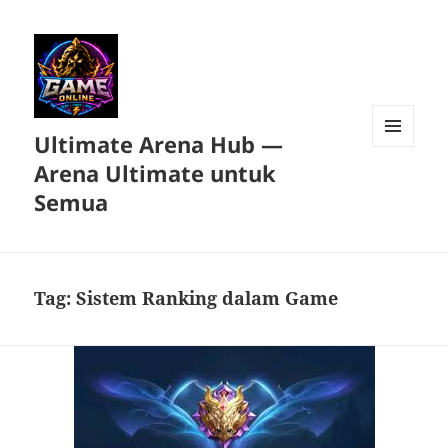
Ultimate Arena Hub —
MENU
Arena Ultimate untuk
DAN
WIDGET
Semua
Tag:
Sistem Ranking dalam Game