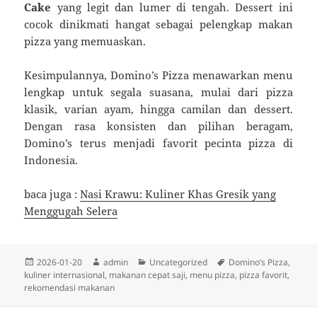
Cake
yang legit dan lumer di tengah. Dessert ini
cocok dinikmati hangat sebagai pelengkap makan
pizza yang memuaskan.
Kesimpulannya, Domino’s Pizza menawarkan menu
lengkap untuk segala suasana, mulai dari pizza
klasik, varian ayam, hingga camilan dan dessert.
Dengan rasa konsisten dan pilihan beragam,
Domino’s terus menjadi favorit pecinta pizza di
Indonesia.
baca juga :
Nasi Krawu: Kuliner Khas Gresik yang
Menggugah Selera
Diposkan
Penulis
Kategori
Tag
2026-01-20
admin
Uncategorized
Domino’s Pizza
,
pada
kuliner internasional
,
makanan cepat saji
,
menu pizza
,
pizza favorit
,
rekomendasi makanan