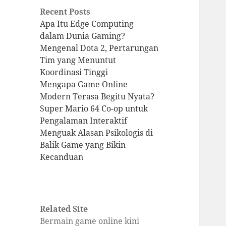
Recent Posts
Apa Itu Edge Computing
dalam Dunia Gaming?
Mengenal Dota 2, Pertarungan
Tim yang Menuntut
Koordinasi Tinggi
Mengapa Game Online
Modern Terasa Begitu Nyata?
Super Mario 64 Co-op untuk
Pengalaman Interaktif
Menguak Alasan Psikologis di
Balik Game yang Bikin
Kecanduan
Related Site
Bermain game online kini