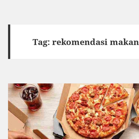
Tag:
rekomendasi maka