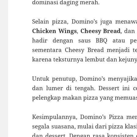
dominasi daging merah.
Selain pizza, Domino’s juga menawa
Chicken Wings
,
Cheesy Bread
, dan
hadir dengan saus BBQ atau pe
sementara Cheesy Bread menjadi 
karena teksturnya lembut dan kejuny
Untuk penutup, Domino’s menyajik
dan lumer di tengah. Dessert ini c
pelengkap makan pizza yang memua
Kesimpulannya, Domino’s Pizza m
segala suasana, mulai dari pizza kla
dan dessert. Dengan rasa konsisten