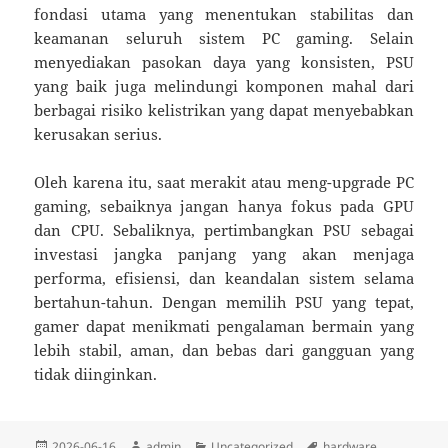
fondasi utama yang menentukan stabilitas dan
keamanan seluruh sistem PC gaming. Selain
menyediakan pasokan daya yang konsisten, PSU
yang baik juga melindungi komponen mahal dari
berbagai risiko kelistrikan yang dapat menyebabkan
kerusakan serius.
Oleh karena itu, saat merakit atau meng-upgrade PC
gaming, sebaiknya jangan hanya fokus pada GPU
dan CPU. Sebaliknya, pertimbangkan PSU sebagai
investasi jangka panjang yang akan menjaga
performa, efisiensi, dan keandalan sistem selama
bertahun-tahun. Dengan memilih PSU yang tepat,
gamer dapat menikmati pengalaman bermain yang
lebih stabil, aman, dan bebas dari gangguan yang
tidak diinginkan.
Diposkan
Penulis
Kategori
Tag
2026-06-16
admin
Uncategorized
hardware