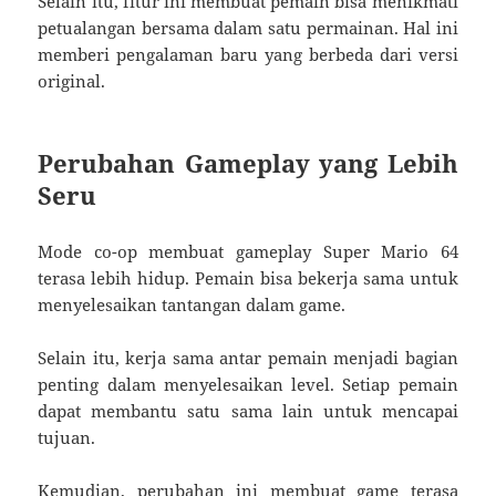
Selain itu, fitur ini membuat pemain bisa menikmati
petualangan bersama dalam satu permainan. Hal ini
memberi pengalaman baru yang berbeda dari versi
original.
Perubahan Gameplay yang Lebih
Seru
Mode co-op membuat gameplay Super Mario 64
terasa lebih hidup. Pemain bisa bekerja sama untuk
menyelesaikan tantangan dalam game.
Selain itu, kerja sama antar pemain menjadi bagian
penting dalam menyelesaikan level. Setiap pemain
dapat membantu satu sama lain untuk mencapai
tujuan.
Kemudian, perubahan ini membuat game terasa