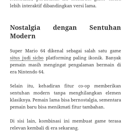
lebih interaktif dibandingkan versi lama.
Nostalgia dengan Sentuhan
Modern
Super Mario 64 dikenal sebagai salah satu game
situs judi sicbo
platforming paling ikonik. Banyak
pemain masih mengingat pengalaman bermain di
era Nintendo 64.
Selain itu, kehadiran fitur co-op memberikan
sentuhan modern tanpa menghilangkan elemen
klasiknya. Pemain lama bisa bernostalgia, sementara
pemain baru bisa menikmati fitur tambahan.
Di sisi lain, kombinasi ini membuat game terasa
relevan kembali di era sekarang.