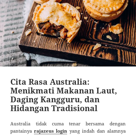
Cita Rasa Australia:
Menikmati Makanan Laut,
Daging Kangguru, dan
Hidangan Tradisional
Australia tidak cuma tenar bersama dengan
pantainya
rajazeus login
yang indah dan alamnya