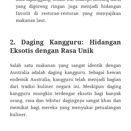
yang digoreng ringan juga menjadi hidangan
favorit di restoran-restoran yang menyajikan
makanan laut.
2. Daging Kangguru: Hidangan
Eksotis dengan Rasa Unik
Salah satu makanan yang sangat identik dengan
Australia adalah daging kangguru. Sebagai hewan
endemik Australia, kangguru telah menjadi bagian
dari tradisi kuliner negara ini. Meskipun daging
kangguru mungkin terdengar eksotis bagi banyak
orang, rasa dan tekstur dagingnya sangat khas dan
memikat bagi mereka yang menyukai petualangan
kuliner.