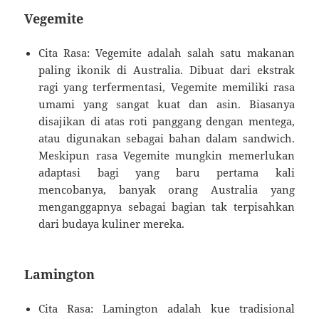
Vegemite
Cita Rasa: Vegemite adalah salah satu makanan
paling ikonik di Australia. Dibuat dari ekstrak
ragi yang terfermentasi, Vegemite memiliki rasa
umami yang sangat kuat dan asin. Biasanya
disajikan di atas roti panggang dengan mentega,
atau digunakan sebagai bahan dalam sandwich.
Meskipun rasa Vegemite mungkin memerlukan
adaptasi bagi yang baru pertama kali
mencobanya, banyak orang Australia yang
menganggapnya sebagai bagian tak terpisahkan
dari budaya kuliner mereka.
Lamington
Cita Rasa: Lamington adalah kue tradisional