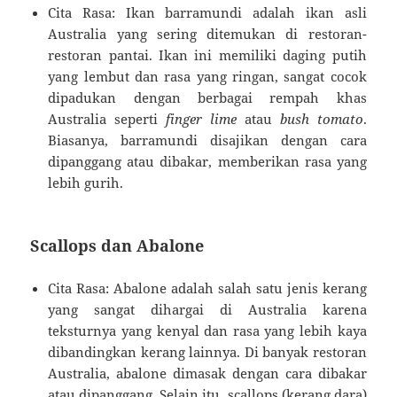
Cita Rasa: Ikan barramundi adalah ikan asli
Australia yang sering ditemukan di restoran-
restoran pantai. Ikan ini memiliki daging putih
yang lembut dan rasa yang ringan, sangat cocok
dipadukan dengan berbagai rempah khas
Australia seperti
finger lime
atau
bush tomato
.
Biasanya, barramundi disajikan dengan cara
dipanggang atau dibakar, memberikan rasa yang
lebih gurih.
Scallops dan Abalone
Cita Rasa: Abalone adalah salah satu jenis kerang
yang sangat dihargai di Australia karena
teksturnya yang kenyal dan rasa yang lebih kaya
dibandingkan kerang lainnya. Di banyak restoran
Australia, abalone dimasak dengan cara dibakar
atau dipanggang. Selain itu, scallops (kerang dara)