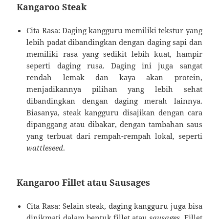
Kangaroo Steak
Cita Rasa: Daging kangguru memiliki tekstur yang
lebih padat dibandingkan dengan daging sapi dan
memiliki rasa yang sedikit lebih kuat, hampir
seperti daging rusa. Daging ini juga sangat
rendah lemak dan kaya akan protein,
menjadikannya pilihan yang lebih sehat
dibandingkan dengan daging merah lainnya.
Biasanya, steak kangguru disajikan dengan cara
dipanggang atau dibakar, dengan tambahan saus
yang terbuat dari rempah-rempah lokal, seperti
wattleseed
.
Kangaroo Fillet atau Sausages
Cita Rasa: Selain steak, daging kangguru juga bisa
dinikmati dalam bentuk fillet atau
sausages
. Fillet