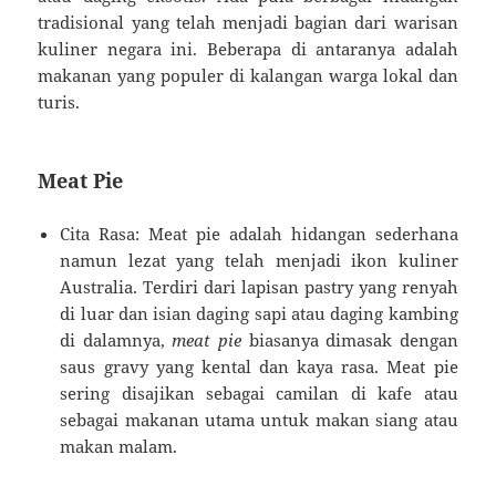
tradisional yang telah menjadi bagian dari warisan
kuliner negara ini. Beberapa di antaranya adalah
makanan yang populer di kalangan warga lokal dan
turis.
Meat Pie
Cita Rasa: Meat pie adalah hidangan sederhana
namun lezat yang telah menjadi ikon kuliner
Australia. Terdiri dari lapisan pastry yang renyah
di luar dan isian daging sapi atau daging kambing
di dalamnya,
meat pie
biasanya dimasak dengan
saus gravy yang kental dan kaya rasa. Meat pie
sering disajikan sebagai camilan di kafe atau
sebagai makanan utama untuk makan siang atau
makan malam.