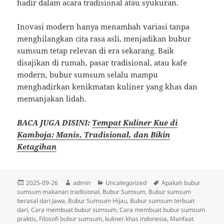
hadir dalam acara tradisional atau syukuran.
Inovasi modern hanya menambah variasi tanpa
menghilangkan cita rasa asli, menjadikan bubur
sumsum tetap relevan di era sekarang. Baik
disajikan di rumah, pasar tradisional, atau kafe
modern, bubur sumsum selalu mampu
menghadirkan kenikmatan kuliner yang khas dan
memanjakan lidah.
BACA JUGA DISINI:
Tempat Kuliner Kue di
Kamboja: Manis, Tradisional, dan Bikin
Ketagihan
Diposkan
Penulis
Kategori
Tag
2025-09-26
admin
Uncategorized
Apakah bubur
pada
sumsum makanan tradisional
,
Bubur Sumsum
,
Bubur sumsum
berasal dari Jawa
,
Bubur Sumsum Hijau
,
Bubur sumsum terbuat
dari
,
Cara membuat bubur sumsum
,
Cara membuat bubur sumsum
praktis
,
Filosofi bubur sumsum
,
kuliner khas indonesia
,
Manfaat