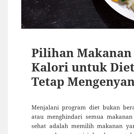
Pilihan Makanan
Kalori untuk Die
Tetap Mengenya
Menjalani program diet bukan bera
atau menghindari semua makanan l
sehat adalah memilih makanan ya