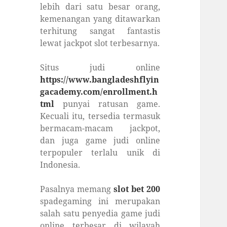
lebih dari satu besar orang,
kemenangan yang ditawarkan
terhitung sangat fantastis
lewat jackpot slot terbesarnya.
Situs judi online
https://www.bangladeshflyin
gacademy.com/enrollment.h
tml
punyai ratusan game.
Kecuali itu, tersedia termasuk
bermacam-macam jackpot,
dan juga game judi online
terpopuler terlalu unik di
Indonesia.
Pasalnya memang
slot bet 200
spadegaming ini merupakan
salah satu penyedia game judi
online terbesar di wilayah