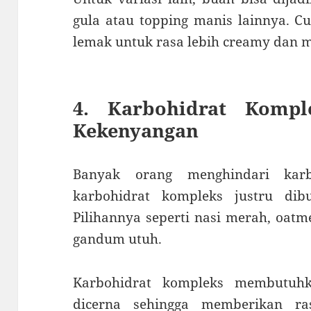
gula atau topping manis lainnya. 
lemak untuk rasa lebih creamy dan 
4. Karbohidrat Kompl
Kekenyangan
Banyak orang menghindari karb
karbohidrat kompleks justru dib
Pilihannya seperti nasi merah, oatm
gandum utuh.
Karbohidrat kompleks membutuh
dicerna sehingga memberikan r