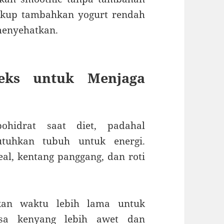
Cukup tambahkan yogurt rendah
menyehatkan.
eks untuk Menjaga
ohidrat saat diet, padahal
utuhkan tubuh untuk energi.
eal, kentang panggang, dan roti
kan waktu lebih lama untuk
asa kenyang lebih awet dan