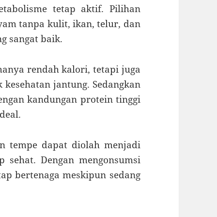
bolisme tetap aktif. Pilihan
am tanpa kulit, ikan, telur, dan
g sangat baik.
hanya rendah kalori, tetapi juga
 kesehatan jantung. Sedangkan
ngan kandungan protein tinggi
deal.
dan tempe dapat diolah menjadi
ap sehat. Dengan mengonsumsi
etap bertenaga meskipun sedang