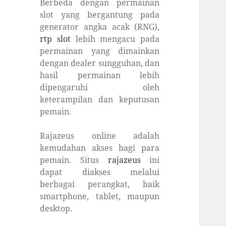
Berbeda dengan permainan
slot yang bergantung pada
generator angka acak (RNG),
rtp slot
lebih mengacu pada
permainan yang dimainkan
dengan dealer sungguhan, dan
hasil permainan lebih
dipengaruhi oleh
keterampilan dan keputusan
pemain.
Rajazeus online adalah
kemudahan akses bagi para
pemain. Situs
rajazeus
ini
dapat diakses melalui
berbagai perangkat, baik
smartphone, tablet, maupun
desktop.