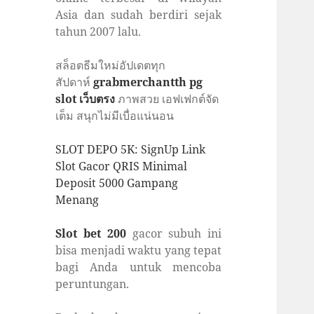
Asia dan sudah berdiri sejak
tahun 2007 lalu.
สล็อตธีมใหม่อัปเดตทุก
สัปดาห์
grabmerchantth pg
slot เว็บตรง
ภาพสวย เอฟเฟกต์จัด
เต็ม สนุกไม่มีเบื่อแน่นอน
SLOT DEPO 5K: SignUp Link
Slot Gacor QRIS Minimal
Deposit 5000 Gampang
Menang
Slot bet 200
gacor subuh ini
bisa menjadi waktu yang tepat
bagi Anda untuk mencoba
peruntungan.