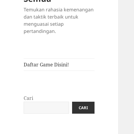
Temukan rahasia kemenangan
dan taktik terbaik untuk
menguasai setiap
pertandingan.
Daftar Game Disini!
Cari
CARI