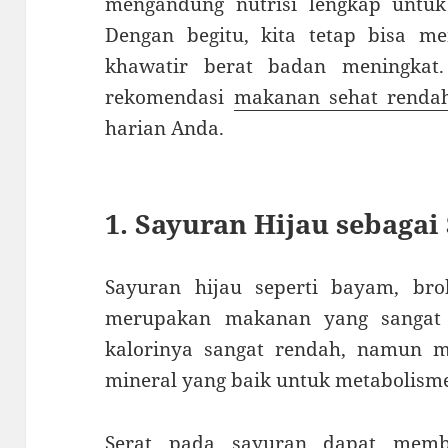
mengandung nutrisi lengkap untu
Dengan begitu, kita tetap bisa 
khawatir berat badan meningkat
rekomendasi
makanan sehat rendah
harian Anda.
1. Sayuran Hijau sebaga
Sayuran hijau seperti bayam, brok
merupakan makanan yang sangat 
kalorinya sangat rendah, namun m
mineral yang baik untuk metabolism
Serat pada sayuran dapat memb